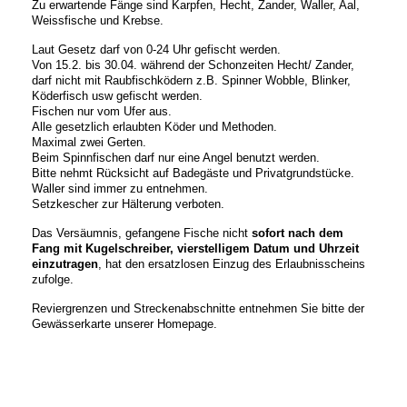
Zu erwartende Fänge sind Karpfen, Hecht, Zander, Waller, Aal,
Weissfische und Krebse.
Laut Gesetz darf von 0-24 Uhr gefischt werden.
Von 15.2. bis 30.04. während der Schonzeiten Hecht/ Zander,
darf nicht mit Raubfischködern z.B. Spinner Wobble, Blinker,
Köderfisch usw gefischt werden.
Fischen nur vom Ufer aus.
Alle gesetzlich erlaubten Köder und Methoden.
Maximal zwei Gerten.
Beim Spinnfischen darf nur eine Angel benutzt werden.
Bitte nehmt Rücksicht auf Badegäste und Privatgrundstücke.
Waller sind immer zu entnehmen.
Setzkescher zur Hälterung verboten.
Das Versäumnis, gefangene Fische nicht
sofort nach dem
Fang
mit
Kugelschreiber, vierstelligem Datum und Uhrzeit
einzutragen
, hat den ersatzlosen Einzug des Erlaubnisscheins
zufolge.
Reviergrenzen und Streckenabschnitte entnehmen Sie bitte der
Gewässerkarte unserer Homepage.