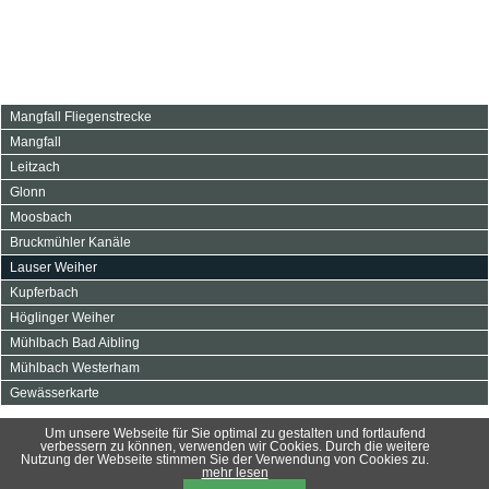
Navigation
Mangfall Fliegenstrecke
überspringen
Mangfall
Leitzach
Glonn
Moosbach
Bruckmühler Kanäle
Lauser Weiher
Kupferbach
Höglinger Weiher
Mühlbach Bad Aibling
Mühlbach Westerham
Gewässerkarte
Um unsere Webseite für Sie optimal zu gestalten und fortlaufend
verbessern zu können, verwenden wir Cookies. Durch die weitere
©
2026 -
KFV Bad Aibling e.V.
Nutzung der Webseite stimmen Sie der Verwendung von Cookies zu.
mehr lesen
Navigation
Impressum
DSGVO
Sitemap