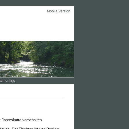
Mobile Version
ten online
 Jahreskarte vorbehalten.