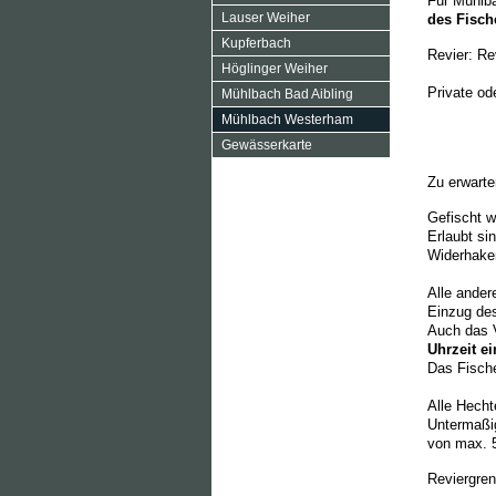
Für Mühlb
Lauser Weiher
des Fisch
Kupferbach
Revier: Re
Höglinger Weiher
Private od
Mühlbach Bad Aibling
Mühlbach Westerham
Gewässerkarte
Zu erwarte
Gefischt w
Erlaubt si
Widerhake
Alle ande
Einzug des
Auch das 
Uhrzeit e
Das Fische
Alle Hech
Untermaßig
von max. 
Reviergre