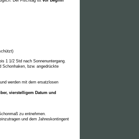
glich. Der Fischtag ist
vor Beginn
schützt)
 bis 1 1/2 Std nach Sonnenuntergang.
nd Schonhaken, bzw. angedrückte
 und werden mit dem ersatzlosen
ber, vierstelligem Datum und
d Schonmaß zu entnehmen.
e einzutragen und dem Jahreskontingent