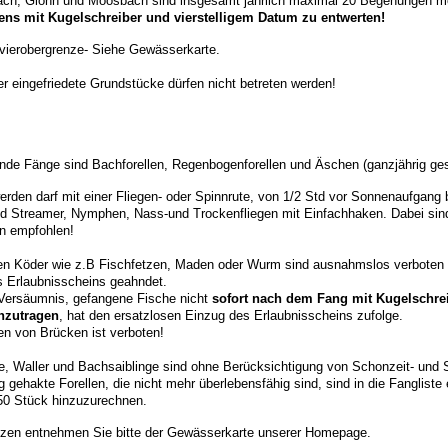
ach, Glonn und Moosbach sind insgesamt jährlich maximal 20 Begehungen mö
ens
mit
Kugelschreiber
und vierstelligem Datum zu entwerten!
vierobergrenze- Siehe Gewässerkarte.
er eingefriedete Grundstücke dürfen nicht betreten werden!
nde Fänge sind Bachforellen, Regenbogenforellen und Äschen (ganzjährig ge
erden darf mit einer Fliegen- oder Spinnrute, von 1/2 Std vor Sonnenaufgang
nd Streamer, Nymphen, Nass-und Trockenfliegen mit Einfachhaken. Dabei si
n empfohlen!
ren Köder wie z.B Fischfetzen, Maden oder Wurm sind ausnahmslos verboten
 Erlaubnisscheins geahndet.
Versäumnis, gefangene Fische nicht
sofort nach dem Fang
mit
Kugelschrei
inzutragen
, hat den ersatzlosen Einzug des Erlaubnisscheins zufolge.
n von Brücken ist verboten!
te, Waller und Bachsaiblinge sind ohne Berücksichtigung von Schonzeit- un
 gehakte Forellen, die nicht mehr überlebensfähig sind, sind in die Fanglist
50 Stück hinzuzurechnen.
nzen entnehmen Sie bitte der Gewässerkarte unserer Homepage.