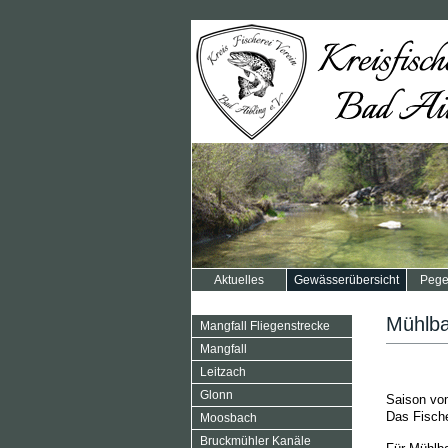
Navigation
Aktuelles
Gewässerübersicht
Pege
überspringen
Navigation
Mühlb
Mangfall Fliegenstrecke
überspringen
Mangfall
Leitzach
Glonn
Saison vom
Das Fische
Moosbach
Bruckmühler Kanäle